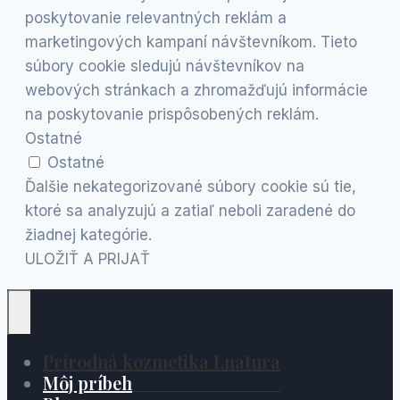
poskytovanie relevantných reklám a
marketingových kampaní návštevníkom. Tieto
súbory cookie sledujú návštevníkov na
webových stránkach a zhromažďujú informácie
na poskytovanie prispôsobených reklám.
Ostatné
Ostatné
Ďalšie nekategorizované súbory cookie sú tie,
ktoré sa analyzujú a zatiaľ neboli zaradené do
žiadnej kategórie.
ULOŽIŤ A PRIJAŤ
Prírodná kozmetika Lnatura
Môj príbeh