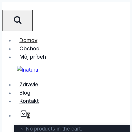
Skip
to
content
Domov
Obchod
Môj príbeh
Zdravie
Blog
Kontakt
0
No products in the cart.