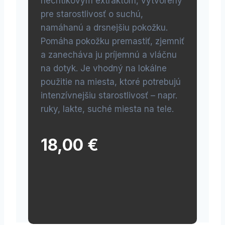
nechtíkovým extraktom, vytvorený
pre starostlivosť o suchú,
namáhanú a drsnejšiu pokožku.
Pomáha pokožku premastiť, zjemniť
a zanecháva ju príjemnú a vláčnu
na dotyk. Je vhodný na lokálne
použitie na miesta, ktoré potrebujú
intenzívnejšiu starostlivosť – napr.
ruky, lakte, suché miesta na tele.
18,00 €