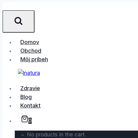
Skip
to
content
Domov
Obchod
Môj príbeh
Zdravie
Blog
Kontakt
0
No products in the cart.