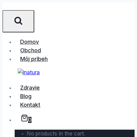
Skip
to
content
Domov
Obchod
Môj príbeh
Zdravie
Blog
Kontakt
0
No products in the cart.