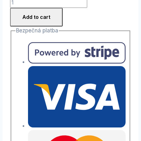
Nechtíkový
KRÉM
Add to cart
pre
deti
Bezpečná platba
quantity