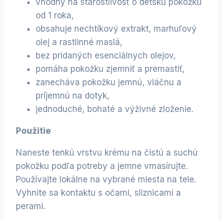
vhodný na starostlivosť o detskú pokožku
od 1 roka,
obsahuje nechtíkový extrakt, marhuľový
olej a rastlinné maslá,
bez pridaných esenciálnych olejov,
pomáha pokožku zjemniť a premastiť,
zanecháva pokožku jemnú, vláčnu a
príjemnú na dotyk,
jednoduché, bohaté a výživné zloženie.
Použitie
Naneste tenkú vrstvu krému na čistú a suchú
pokožku podľa potreby a jemne vmasírujte.
Používajte lokálne na vybrané miesta na tele.
Vyhnite sa kontaktu s očami, sliznicami a
perami.